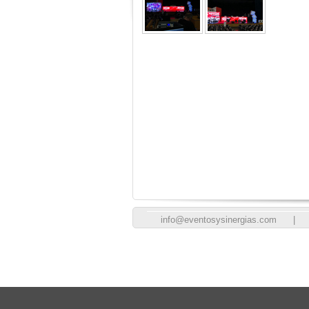
info@eventosysinergias.com
|